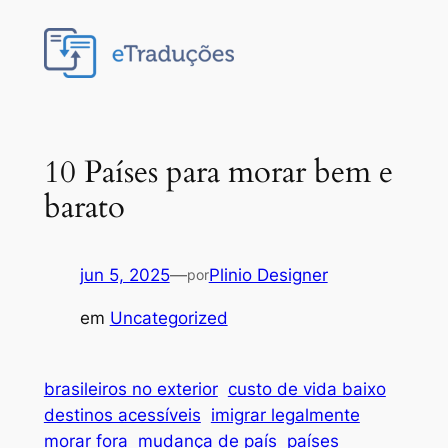
Pular
para
o
conteúdo
10 Países para morar bem e
barato
jun 5, 2025
—
Plinio Designer
por
em
Uncategorized
brasileiros no exterior
custo de vida baixo
destinos acessíveis
imigrar legalmente
morar fora
mudança de país
países