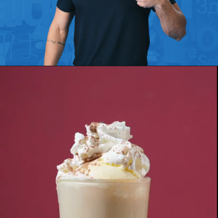
Opening
https://www.etraducoes.com.br/?utm_source=WEBSTORIES&utm_campaign=PALAVRAS_FRANCESAS_QUE_USAMOS_DIARIAMENTE