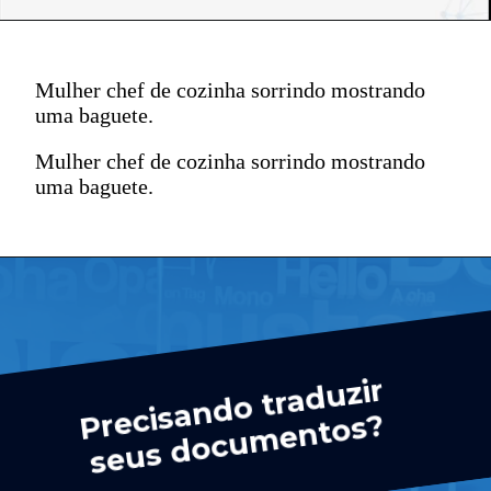
Mulher chef de cozinha sorrindo mostrando
uma baguete.
Mulher chef de cozinha sorrindo mostrando
uma baguete.
e
cis
a
n
d
o tr
a
d
uzir
s
e
us
d
o
c
u
m
e
nt
Pr
os?