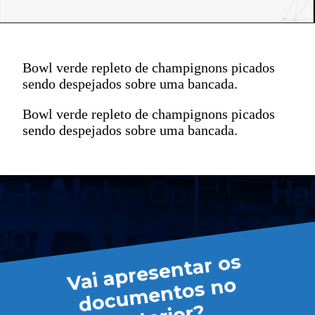
Bowl verde repleto de champignons picados
sendo despejados sobre uma bancada.
Bowl verde repleto de champignons picados
sendo despejados sobre uma bancada.
V
ai
a
pr
es
e
nt
ar
os
d
o
c
u
m
e
nt
os
n
e
xt
eri
o