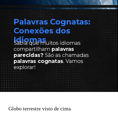
Palavras Cognatas:
Conexões dos
Idiomas
Sabia que muitos idiomas
compartilham
palavras
parecidas?
São as chamadas
palavras cognatas
. Vamos
explorar!
Globo terrestre visto de cima