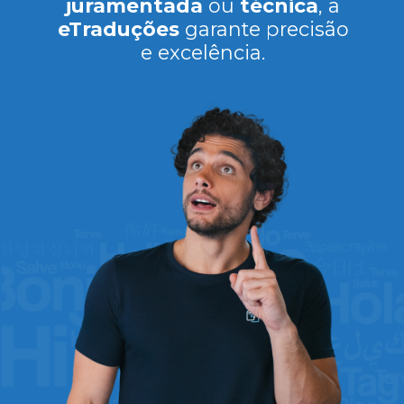
juramentada
ou
técnica
, a
eTraduções
garante precisão
e excelência.