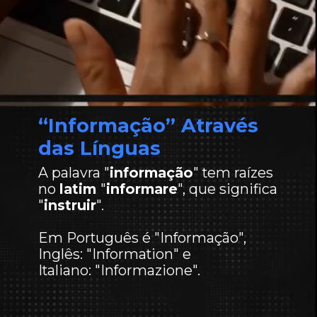
“Informação” Através
das Línguas
A palavra "
informação
" tem raízes
no
latim
"
informare
", que significa
"
instruir
".
Em Português é "Informação",
Inglês: "Information" e
Italiano: "Informazione".