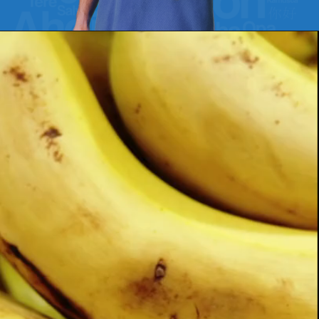
Opening
https://www.etraducoes.com.br/?utm_source=WEBSTORIES&utm_campaign=PALAVRAS_COGNATAS_CONEXOES_DOS_IDIOMAS