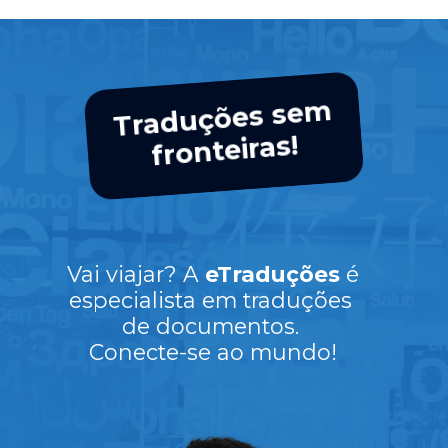
Traduções se
m
fronteiras!
Vai viajar? A
eTraduções
é
especialista em traduções
de documentos.
Conecte-se ao mundo!