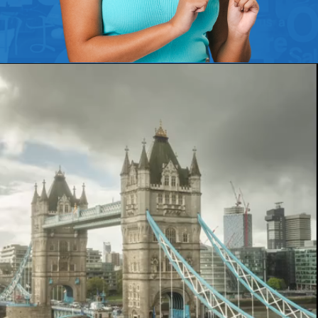
Opening
https://www.etraducoes.com.br/?utm_source=WEBSTORIES&utm_campaign=AS_CIDADES_MAIS_VISITADAS_DA_EUROPA