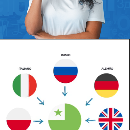
Opening
https://www.etraducoes.com.br/?utm_source=WEBSTORIES&utm_campaign=A_HISTORIA_DO_ESPERANTO